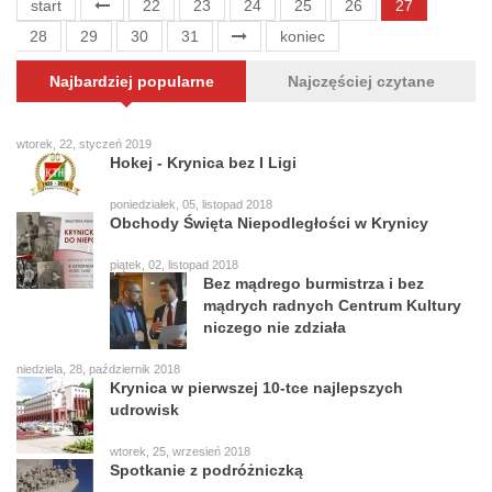
start
22
23
24
25
26
27
28
29
30
31
koniec
Najbardziej popularne
Najczęściej czytane
wtorek, 22, styczeń 2019
Hokej - Krynica bez I Ligi
poniedziałek, 05, listopad 2018
Obchody Święta Niepodległości w Krynicy
piątek, 02, listopad 2018
Bez mądrego burmistrza i bez
mądrych radnych Centrum Kultury
niczego nie zdziała
niedziela, 28, październik 2018
Krynica w pierwszej 10-tce najlepszych
udrowisk
wtorek, 25, wrzesień 2018
Spotkanie z podróżniczką