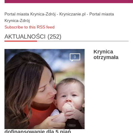
Portal miasta Krynica-Zdrój - Kryniczanie.pl - Portal miasta
Krynica-Zdrój
Subscribe to this RSS feed
AKTUALNOŚCI
(252)
Krynica
otrzymała
0
dofinansowanie dla 5 niań