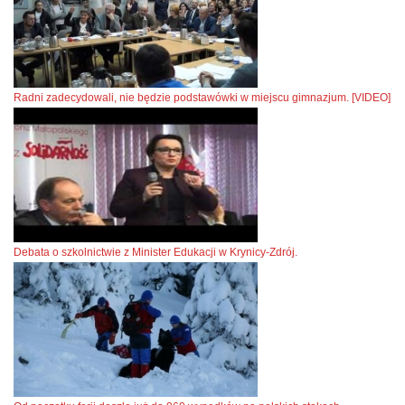
Radni zadecydowali, nie będzie podstawówki w miejscu gimnazjum. [VIDEO]
Debata o szkolnictwie z Minister Edukacji w Krynicy-Zdrój.