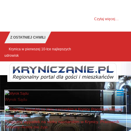
UWAGA! Ten serwis używa cookies i podobnych
technologii.
Brak zmiany ustawienia przeglądarki oznacza zgodę na to.
Czytaj więcej…
Zrozumiałem
Z OSTATNIEJ CHWILI
Krynica w pierwszej 10-tce najlepszych
udrowisk
Wyrok Sądu
Tragiczny wypadek na stoku narciarskim w Krynicy. Pracownik
Słotwiny-Arena nie żyje