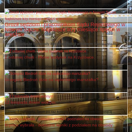
Mimo reanimacji, nie udało się uratować życia pracownika krynickiej ...
Groził sędziom i pracownikom Sądu Rejonowego w
Nowym Sączu. Najbliższe trzy miesiące spędzi w
areszcie
Funkcjonariusze Komendy Miejskiej Policji w Nowym Sączu ustalili i ...
Z ostaniej chwili - Płonie budynek na Krzyżówce.
Płonie budynek na " Krzyżówce " . Konstrukcja budynku w każdej chwili ...
Grzegorz Biedroń idzie na sądeckiego marszałka?
Rządząca przez kilkanaście lat w małopolskim sejmiku koalicja ...
12 listopada dniem wolnym.
Dzisiaj, 7 listopada, Sejm po raz kolejny zajął się ustawą dotyczącą ...
Krynica wybrała - dokładne wyniki z podziałem na obwody