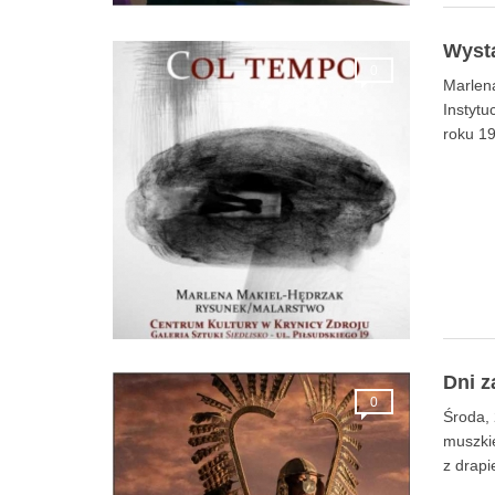
Wyst
0
Marlen
Instytu
roku 1
Dni z
0
Środa, 
muszkie
z drap