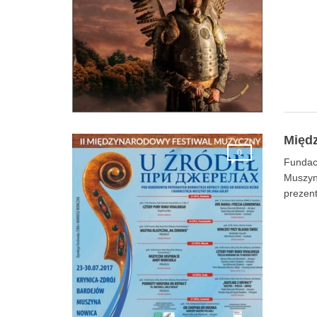
Międz
0
Fundacj
Muszyni
prezent