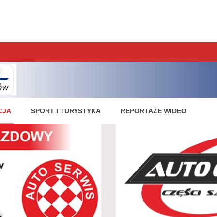
nologii.
Krynica w pierwszej 10-tce najlepszych udrowisk
CJA
SPORT I TURYSTYKA
REPORTAŻE WIDEO