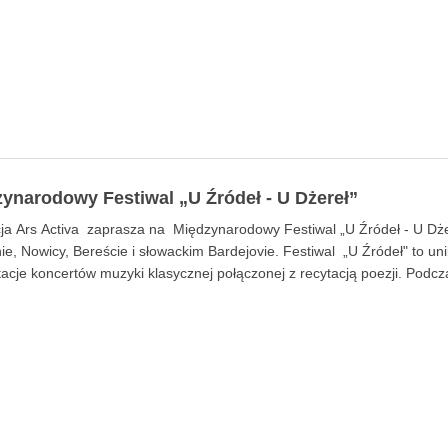
ynarodowy Festiwal „U Źródeł - U Dżereł”
a Ars Activa zaprasza na Międzynarodowy Festiwal „U Źródeł - U Dżere
e, Nowicy, Bereście i słowackim Bardejovie. Festiwal „U Źródeł" to un
acje koncertów muzyki klasycznej połączonej z recytacją poezji. Podc