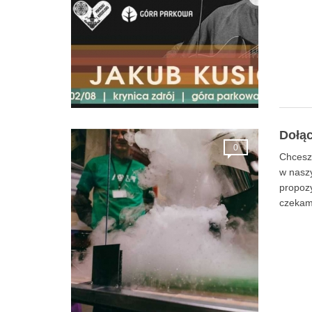
Dołąc
0
Chcesz
w naszy
propozy
czekam