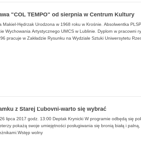
awa "COL TEMPO" od sierpnia w Centrum Kultury
a Makiel-Hędrzak Urodzona w 1968 roku w Krośnie. Absolwentka PLSP 
cie Wychowania Artystycznego UMCS w Lublinie. Dyplom w pracowni ry
996 pracuje w Zakładzie Rysunku na Wydziale Sztuki Uniwersytetu Rz
amku z Starej Ľubovni-warto się wybrać
26 lipca 2017 godz. 13:00 Deptak Krynicki W programie odbędą się poka
terzy pokażą swoje umiejętności posługiwania się bronią białą i palną
ieżnikami.Wstęp wolny