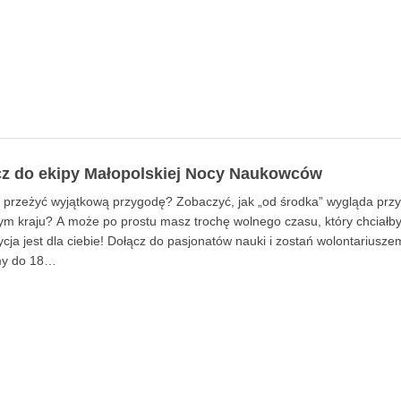
z do ekipy Małopolskiej Nocy Naukowców
 przeżyć wyjątkową przygodę? Zobaczyć, jak „od środka” wygląda pr
m kraju? A może po prostu masz trochę wolnego czasu, który chciałbyś
cja jest dla ciebie! Dołącz do pasjonatów nauki i zostań wolontarius
y do 18…