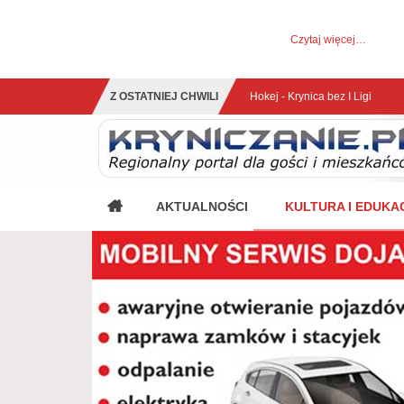
UWAGA! Ten serwis używa cookies i podobnych tech
Brak zmiany ustawienia przeglądarki oznacza zgodę na to.
Czytaj więcej…
Zrozumiałem
Z OSTATNIEJ CHWILI
AKTUALNOŚCI
KULTURA I EDUKA