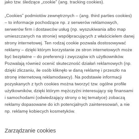
odwiedzana jest dana strona. Stałe cookies są również nazywane
jako tzw. śledzące „cookie” (ang. tracking cookies).
„Cookies” podmiotów zewnętrznych – (ang. third parties cookies)
– to informacje pochodzące np. z serwerów reklamowych,
serwerów firm i dostawców usług (np. wyszukiwania albo map
umieszczanych na stronie) współpracujących z właścicielem danej
strony internetowej. Ten rodzaj cookie pozwala dostosowywać
reklamy – dzięki którym korzystanie ze stron internetowych może
być bezpłatne – do preferencji i zwyczajów ich użytkowników.
Pozwalają również ocenić skuteczność działań reklamowych (np.
dzięki zliczaniu, ile osób kliknęło w daną reklamę i przeszło na
stronę internetową reklamodawcy). Na podstawie informacji
pozyskanych z tych cookies można tworzyć tzw. ogólne profile
użytkowników, dzięki którym mężczyźni interesujący się finansami
i samochodami (odwiedzający strony o tej tematyce) zobaczą
reklamy dopasowane do ich potencjalnych zainteresowań, a nie
np. reklamę kobiecych kosmetyków.
Zarządzanie cookies