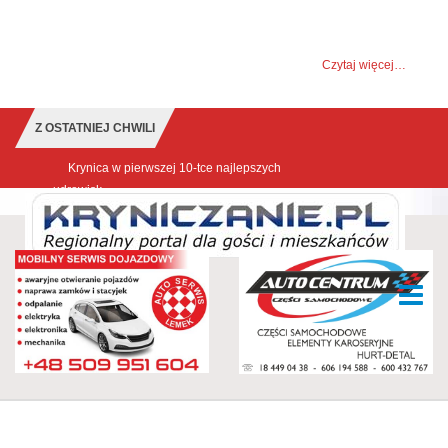
UWAGA! Ten serwis używa cookies i podobnych
technologii.
Brak zmiany ustawienia przeglądarki oznacza zgodę na to.
Czytaj więcej…
Zrozumiałem
Z OSTATNIEJ CHWILI
Krynica w pierwszej 10-tce najlepszych
udrowisk