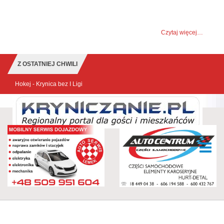
UWAGA! Ten serwis używa cookies i podobnych
technologii.
Brak zmiany ustawienia przeglądarki oznacza zgodę na to.
Czytaj więcej…
Zrozumiałem
Z OSTATNIEJ CHWILI
Hokej - Krynica bez I Ligi