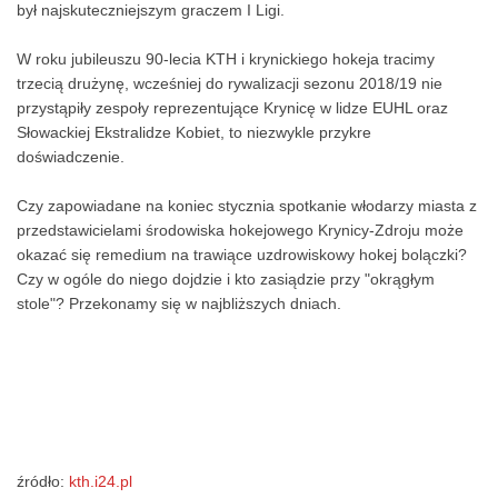
był najskuteczniejszym graczem I Ligi.
W roku jubileuszu 90-lecia KTH i krynickiego hokeja tracimy
trzecią drużynę, wcześniej do rywalizacji sezonu 2018/19 nie
przystąpiły zespoły reprezentujące Krynicę w lidze EUHL oraz
Słowackiej Ekstralidze Kobiet, to niezwykle przykre
doświadczenie.
Czy zapowiadane na koniec stycznia spotkanie włodarzy miasta z
przedstawicielami środowiska hokejowego Krynicy-Zdroju może
okazać się remedium na trawiące uzdrowiskowy hokej bolączki?
Czy w ogóle do niego dojdzie i kto zasiądzie przy "okrągłym
stole"? Przekonamy się w najbliższych dniach.
źródło:
kth.i24.pl