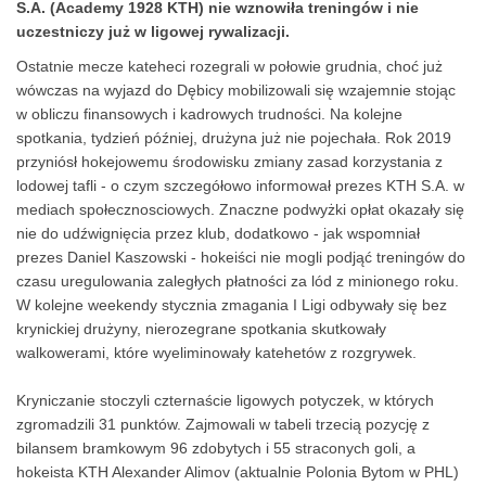
S.A. (Academy 1928 KTH) nie wznowiła treningów i nie
uczestniczy już w ligowej rywalizacji.
Ostatnie mecze kateheci rozegrali w połowie grudnia, choć już
wówczas na wyjazd do Dębicy mobilizowali się wzajemnie stojąc
w obliczu finansowych i kadrowych trudności. Na kolejne
spotkania, tydzień później, drużyna już nie pojechała. Rok 2019
przyniósł hokejowemu środowisku zmiany zasad korzystania z
lodowej tafli - o czym szczegółowo informował prezes KTH S.A. w
mediach społecznosciowych.
Znaczne podwyżki opłat okazały się
nie do udźwignięcia przez klub, dodatkowo - jak wspomniał
prezes Daniel Kaszowski - hokeiści nie mogli podjąć treningów do
czasu uregulowania zaległych płatności za lód z minionego roku.
W kolejne weekendy stycznia zmagania I Ligi odbywały się bez
krynickiej drużyny, nierozegrane spotkania skutkowały
walkowerami, które wyeliminowały katehetów z rozgrywek.
Kryniczanie stoczyli czternaście ligowych potyczek, w których
zgromadzili 31 punktów. Zajmowali w tabeli trzecią pozycję z
bilansem bramkowym 96 zdobytych i 55 straconych goli, a
hokeista KTH Alexander Alimov (aktualnie Polonia Bytom w PHL)