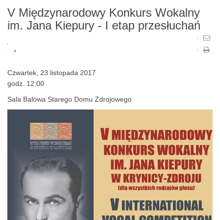
V Międzynarodowy Konkurs Wokalny
im. Jana Kiepury - I etap przesłuchań
1
2
Czwartek, 23 listopada 2017
3
godz. 12:00
4
Sala Balowa Starego Domu Zdrojowego
5