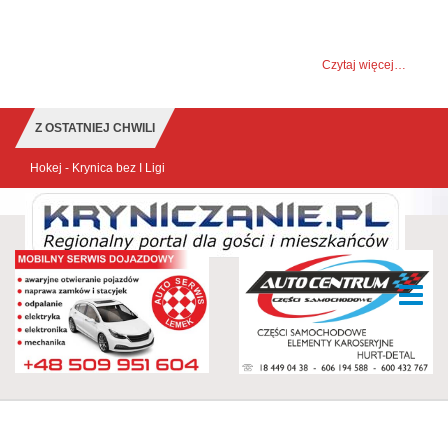
UWAGA! Ten serwis używa cookies i podobnych
technologii.
Brak zmiany ustawienia przeglądarki oznacza zgodę na to.
Czytaj więcej…
Zrozumiałem
Z OSTATNIEJ CHWILI
Hokej - Krynica bez I Ligi