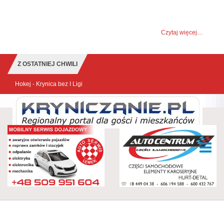
UWAGA! Ten serwis używa cookies i podobnych
technologii.
Brak zmiany ustawienia przeglądarki oznacza zgodę na to.
Czytaj więcej…
Zrozumiałem
Z OSTATNIEJ CHWILI
Hokej - Krynica bez I Ligi