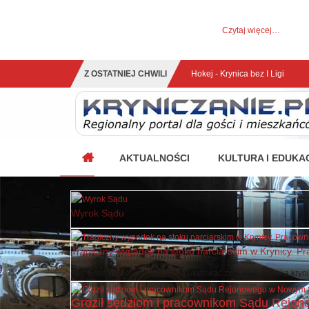
UWAGA! Ten serwis używa cookies i podobnych tech
Brak zmiany ustawienia przeglądarki oznacza zgodę na to.
Czytaj więcej…
Zrozumiałem
Z OSTATNIEJ CHWILI
Krynica w pierwszej 10-tce naj
AKTUALNOŚCI
KULTURA I EDUKA
Wyrok Sądu
Tragiczny wypadek na stoku narciarskim w Krynicy. Pr
Mimo reanimacji, nie udało się uratować życia pracownika krynick
Groził sędziom i pracownikom Sądu Rejono