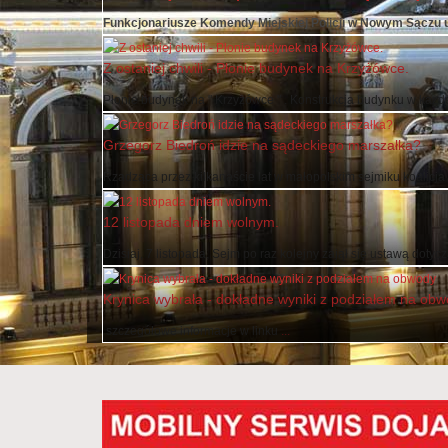
Funkcjonariusze Komendy Miejskiej Policji w Nowym Sączu usta
Z ostaniej chwili - Płonie budynek na Krzyżówce.
Płonie budynek na " Krzyżówce " . Konstrukcja budynku w każdej 
Grzegorz Biedroń idzie na sądeckiego marszałka?
Rządząca przez kilkanaście lat w małopolskim sejmiku koalicja .
12 listopada dniem wolnym.
Dzisiaj, 7 listopada, Sejm po raz kolejny zajął się ustawą dotyczą
Krynica wybrała - dokładne wyniki z podziałem na ob
szczegółowe informacje w linku
...