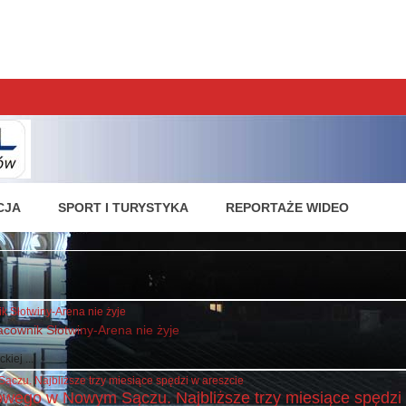
nologii.
lepszych udrowisk
CJA
SPORT I TURYSTYKA
REPORTAŻE WIDEO
acownik Słotwiny-Arena nie żyje
iej ...
wego w Nowym Sączu. Najbliższe trzy miesiące spędzi 