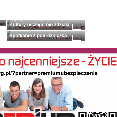
Bez mądrego burmistrza i bez
mądrych radnych Centrum
Kultury niczego nie zdziała
0
Spotkanie z podróżniczką
0