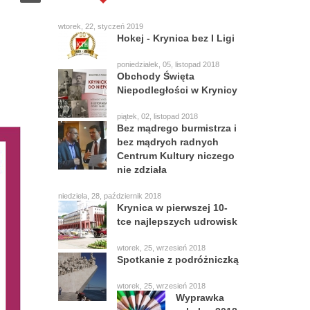
wtorek, 22, styczeń 2019
Hokej - Krynica bez I Ligi
poniedziałek, 05, listopad 2018
Obchody Święta
Niepodległości w Krynicy
piątek, 02, listopad 2018
Bez mądrego burmistrza i
bez mądrych radnych
Centrum Kultury niczego
nie zdziała
niedziela, 28, październik 2018
Krynica w pierwszej 10-
tce najlepszych udrowisk
wtorek, 25, wrzesień 2018
Spotkanie z podróżniczką
wtorek, 25, wrzesień 2018
Wyprawka