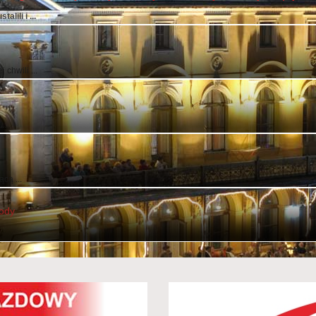
lili i ...
chwili ...
..
cą ...
wody