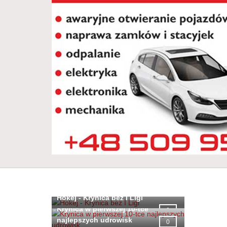
Hokej - Krynica bez I Ligi
Krynica w pierwszej 10-tce
0
najlepszych udrowisk
0