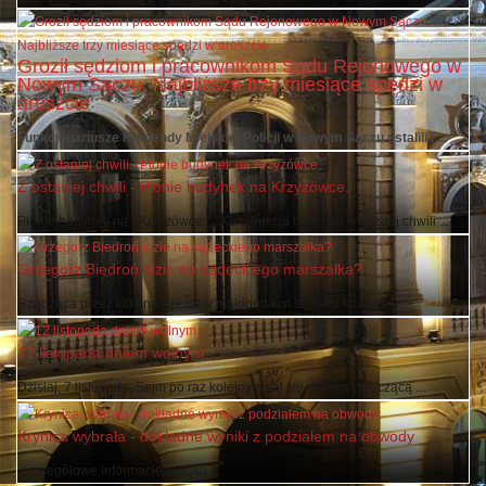
Mimo reanimacji, nie udało się uratować życia pracownika krynickiej ...
Groził sędziom i pracownikom Sądu Rejonowego w
Nowym Sączu. Najbliższe trzy miesiące spędzi w
areszcie
Funkcjonariusze Komendy Miejskiej Policji w Nowym Sączu ustalili i ...
Z ostaniej chwili - Płonie budynek na Krzyżówce.
Płonie budynek na " Krzyżówce " . Konstrukcja budynku w każdej chwili ...
Grzegorz Biedroń idzie na sądeckiego marszałka?
Rządząca przez kilkanaście lat w małopolskim sejmiku koalicja ...
12 listopada dniem wolnym.
Dzisiaj, 7 listopada, Sejm po raz kolejny zajął się ustawą dotyczącą ...
Krynica wybrała - dokładne wyniki z podziałem na obwody