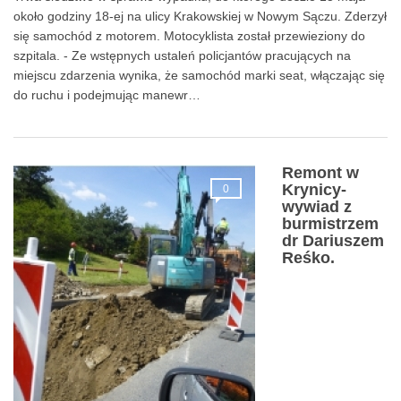
Trwa śledztwo w sprawie wypadku, do którego doszło 15 maja
około godziny 18-ej na ulicy Krakowskiej w Nowym Sączu. Zderzył
się samochód z motorem. Motocyklista został przewieziony do
szpitala. - Ze wstępnych ustaleń policjantów pracujących na
miejscu zdarzenia wynika, że samochód marki seat, włączając się
do ruchu i podejmując manewr…
Remont w
Krynicy-
0
wywiad z
burmistrzem
dr Dariuszem
Reśko.