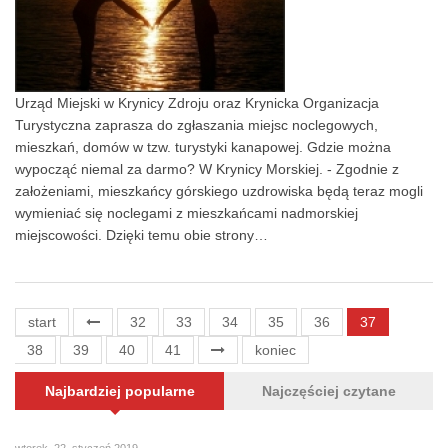
Urząd Miejski w Krynicy Zdroju oraz Krynicka Organizacja
Turystyczna zaprasza do zgłaszania miejsc noclegowych,
mieszkań, domów w tzw. turystyki kanapowej. Gdzie można
wypocząć niemal za darmo? W Krynicy Morskiej. - Zgodnie z
założeniami, mieszkańcy górskiego uzdrowiska będą teraz mogli
wymieniać się noclegami z mieszkańcami nadmorskiej
miejscowości. Dzięki temu obie strony…
start
32
33
34
35
36
37
38
39
40
41
koniec
Najbardziej popularne
Najczęściej czytane