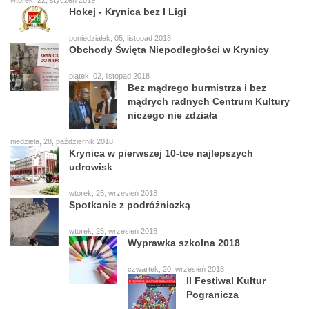
wtorek, 22, styczeń 2019
Hokej - Krynica bez I Ligi
poniedziałek, 05, listopad 2018
Obchody Święta Niepodległości w Krynicy
piątek, 02, listopad 2018
Bez mądrego burmistrza i bez
mądrych radnych Centrum Kultury
niczego nie zdziała
niedziela, 28, październik 2018
Krynica w pierwszej 10-tce najlepszych
udrowisk
wtorek, 25, wrzesień 2018
Spotkanie z podróżniczką
wtorek, 25, wrzesień 2018
Wyprawka szkolna 2018
czwartek, 20, wrzesień 2018
II Festiwal Kultur