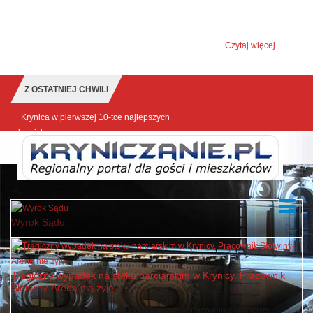
UWAGA! Ten serwis używa cookies i podobnych
technologii.
Brak zmiany ustawienia przeglądarki oznacza zgodę na to.
Czytaj więcej…
Zrozumiałem
Z OSTATNIEJ CHWILI
Krynica w pierwszej 10-tce najlepszych
udrowisk
Wyrok Sądu
Tragiczny wypadek na stoku narciarskim w Krynicy. Pracownik
Słotwiny-Arena nie żyje