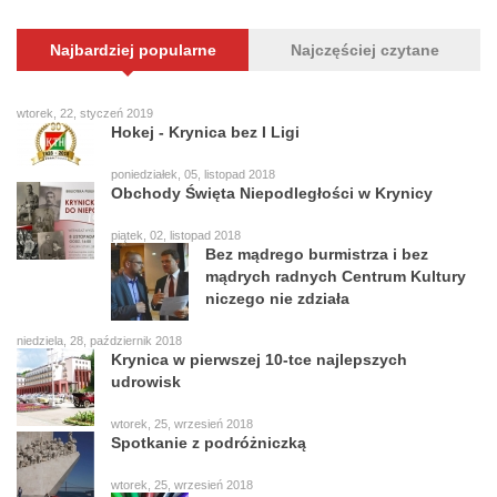
Najbardziej popularne
Najczęściej czytane
wtorek, 22, styczeń 2019
Hokej - Krynica bez I Ligi
poniedziałek, 05, listopad 2018
Obchody Święta Niepodległości w Krynicy
piątek, 02, listopad 2018
Bez mądrego burmistrza i bez
mądrych radnych Centrum Kultury
niczego nie zdziała
niedziela, 28, październik 2018
Krynica w pierwszej 10-tce najlepszych
udrowisk
wtorek, 25, wrzesień 2018
Spotkanie z podróżniczką