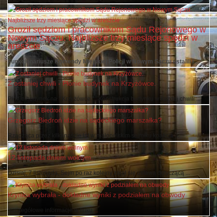
Mimo reanimacji, nie udało się uratować życia pracownika krynickiej ...
Groził sędziom i pracownikom Sądu Rejonowego w
Nowym Sączu. Najbliższe trzy miesiące spędzi w
areszcie
Funkcjonariusze Komendy Miejskiej Policji w Nowym Sączu ustalili i ...
Z ostaniej chwili - Płonie budynek na Krzyżówce.
Płonie budynek na " Krzyżówce " . Konstrukcja budynku w każdej chwili ...
Grzegorz Biedroń idzie na sądeckiego marszałka?
Rządząca przez kilkanaście lat w małopolskim sejmiku koalicja ...
12 listopada dniem wolnym.
Dzisiaj, 7 listopada, Sejm po raz kolejny zajął się ustawą dotyczącą ...
Krynica wybrała - dokładne wyniki z podziałem na obwody