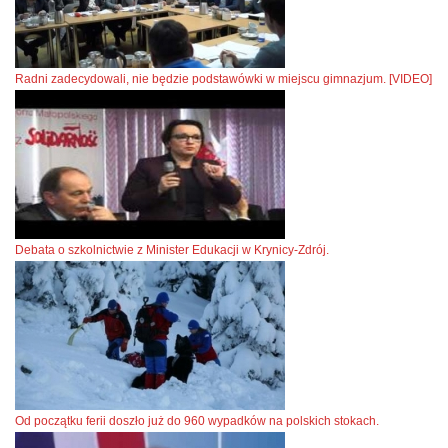
Radni zadecydowali, nie będzie podstawówki w miejscu gimnazjum. [VIDEO]
Debata o szkolnictwie z Minister Edukacji w Krynicy-Zdrój.
Od początku ferii doszło już do 960 wypadków na polskich stokach.