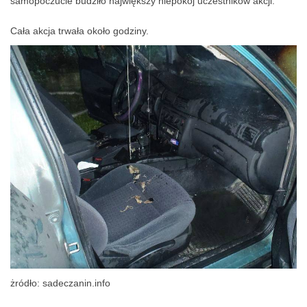
dokładnym przebadaniu jednego z domowników, którego
samopoczucie budziło największy niepokój uczestników akcji.
Cała akcja trwała około godziny.
żródło: sadeczanin.info