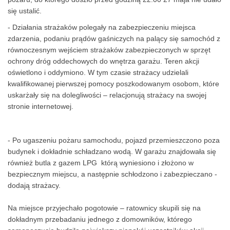
pożaru, do którego doszło przed godziną 22.00 27 maja nie udało
się ustalić.
- Działania strażaków polegały na zabezpieczeniu miejsca
zdarzenia, podaniu prądów gaśniczych na palący się samochód z
równoczesnym wejściem strażaków zabezpieczonych w sprzęt
ochrony dróg oddechowych do wnętrza garażu. Teren akcji
oświetlono i oddymiono. W tym czasie strażacy udzielali
kwalifikowanej pierwszej pomocy poszkodowanym osobom, które
uskarżały się na dolegliwości – relacjonują strażacy na swojej
stronie internetowej.
- Po ugaszeniu pożaru samochodu, pojazd przemieszczono poza
budynek i dokładnie schładzano wodą. W garażu znajdowała się
również butla z gazem LPG którą wyniesiono i złożono w
bezpiecznym miejscu, a następnie schłodzono i zabezpieczano -
dodają strażacy.
Na miejsce przyjechało pogotowie – ratownicy skupili się na