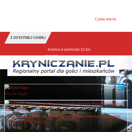
UWAGA! Ten serwis używa cookies i podobnych
technologii.
Brak zmiany ustawienia przeglądarki oznacza zgodę na to.
Czytaj więcej…
Zrozumiałem
Z OSTATNIEJ CHWILI
Krynica w pierwszej 10-tce najlepszych
udrowisk
Wyrok Sądu
Tragiczny wypadek na stoku narciarskim w Krynicy. Pracownik
Słotwiny-Arena nie żyje